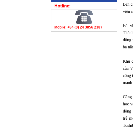
Bên c
Hotline:
viên 
Bài v
Mobile: +84 (0) 24 3856 2387
Thành
động 
ba n
Khu c
của V
công 
mạnh 
Cũng 
học v
động 
trẻ m
Toshi