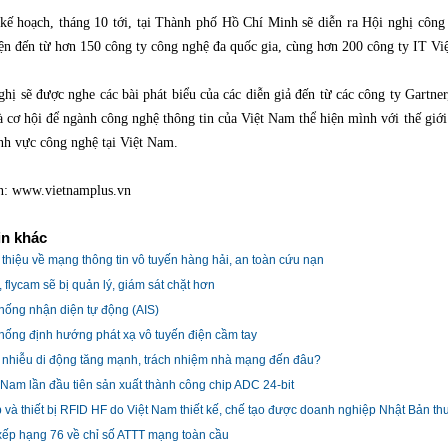
kế hoạch, tháng 10 tới, tại Thành phố Hồ Chí Minh sẽ diễn ra Hội nghị công
iện đến từ hơn 150 công ty công nghệ đa quốc gia, cùng hơn 200 công ty IT V
ghị sẽ được nghe các bài phát biểu của các diễn giả đến từ các công ty Gart
à cơ hội để ngành công nghệ thông tin của Việt Nam thể hiện mình với thế giớ
ĩnh vực công nghệ tại Việt Nam.
: www.vietnamplus.vn
in khác
 thiệu về mạng thông tin vô tuyến hàng hải, an toàn cứu nạn
 flycam sẽ bị quản lý, giám sát chặt hơn
hống nhận diện tự động (AIS)
hống định hướng phát xạ vô tuyến điện cầm tay
nhiễu di động tăng mạnh, trách nhiệm nhà mạng đến đâu?
 Nam lần đầu tiên sản xuất thành công chip ADC 24-bit
 và thiết bị RFID HF do Việt Nam thiết kế, chế tạo được doanh nghiệp Nhật Bản t
ếp hạng 76 về chỉ số ATTT mạng toàn cầu