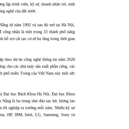
ng lập trình viên, kỹ sư, doanh nhân trẻ, sinh
công nghệ của đất nước.
 Nẵng từ năm 1992 và sau đó mở tại Hà Nội,
công nhận là một trong 33 thành phố năng
h hỗ trợ cải tạo cơ sở hạ tầng trong thời gian
lập theo dự án công nghệ thông tin năm 2020
tầng cho các nhà máy sản xuất phần cứng, các
ành phố miền Trung của Việt Nam này một sức
m là Đại học Bách Khoa Hà Nội, Đại học Khoa
ẵng là ba trung tâm đào tạo lực lượng lao
in tốt nghiệp ra trường mỗi năm. Nhiều kỹ sư
itsu, HP, IBM, Intel, LG, Samsung, Sony và