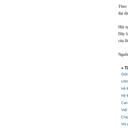
Theo 
đại d
Hội n
Đây l
của l
Nguồn
» T
Giới
UAV,
Hệ t
Hệ t
Can 
Việt
Chip
VN x