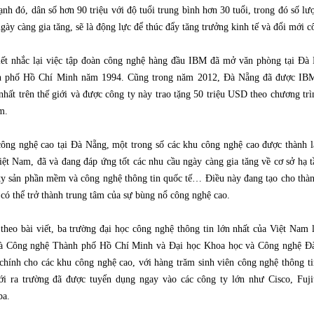
ạnh đó, dân số hơn 90 triệu với độ tuổi trung bình hơn 30 tuổi, trong đó số lượ
ngày càng gia tăng, sẽ là động lực để thúc đẩy tăng trưởng kinh tế và đổi mới 
iết nhắc lại việc tập đoàn công nghệ hàng đầu IBM đã mở văn phòng tại Đà
 phố Hồ Chí Minh năm 1994. Cũng trong năm 2012, Đà Nẵng đã được IBM 
nhất trên thế giới và được công ty này trao tặng 50 triệu USD theo chương trìn
ăm.
ông nghệ cao tại Đà Nẵng, một trong số các khu công nghệ cao được thành 
iệt Nam, đã và đang đáp ứng tốt các nhu cầu ngày càng gia tăng về cơ sở hạ 
ty sản phần mềm và công nghệ thông tin quốc tế… Điều này đang tạo cho th
có thể trở thành trung tâm của sự bùng nổ công nghệ cao.
theo bài viết, ba trường đại học công nghệ thông tin lớn nhất của Việt Na
à Công nghệ Thành phố Hồ Chí Minh và Đại học Khoa học và Công nghệ Đà N
chính cho các khu công nghệ cao, với hàng trăm sinh viên công nghệ thông t
ới ra trường đã được tuyển dụng ngay vào các công ty lớn như Cisco, Fuj
ba.