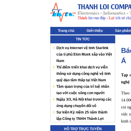
Trang chủ
Giới thiệu
Sản phẩ
TIN TỨC
Dịch vụ Internet vệ tinh Starlink
Bá
của tỉ phú Elon Musk sắp vào Việt
Á
Nam
Thí điểm triển khai dịch vụ viễn
thông sử dụng công nghệ vệ tinh
Tạp c
quỹ đạo tầm thấp tại Việt Nam
nghệ 
Tầm quan trọng của trí tuệ nhân
tạo với cuộc sống con người
Theo 
Ngày 3/3, Hà Nội khai trương các
14.00
ứng dụng chuyển đổi số
coi n
Sự kiện Kỷ niệm 25 năm thành
việc 
lập Công ty TNHH Thành Lợi
kinh 
HỖ TRỢ TRỰC TUYẾN