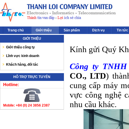
Trang chủ
Giới thiệu
Sản phẩm
Dịch vụ
Tin tức
GIỚI THIỆU
Kính gửi Quý Khá
Giới thiệu công ty
Lĩnh vực kinh doanh
Công ty TNHH
Khách hàng, đối tác
CO., LTD
) thà
HỖ TRỢ TRỰC TUYẾN
cung cấp máy móc,
Hotline:
vực công nghệ c
nhu cầu khác.
Mobile: +84 (0) 24 3856 2387